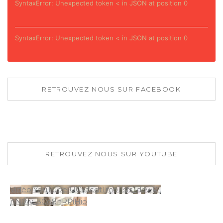
SyntaxError: Unexpected token < in JSON at position 0
SyntaxError: Unexpected token < in JSON at position 0
RETROUVEZ NOUS SUR FACEBOOK
RETROUVEZ NOUS SUR YOUTUBE
Vidéo YouTube UCxacdt1moFsfs_dcwR-
nN0w_3Gd8hRPiHio