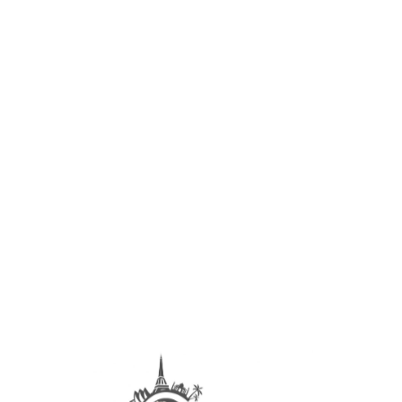
de rentrer et d’aller découvrir une nouvelle plage. La
plage
de Petit Havre
, est à peine à 20mn en voiture, située entre
Le Gosier
et
Sainte-Anne
. L’endroit est tout simplement
magnifique et restera parmi nos plus beaux coups de coeur
en Guadeloupe.