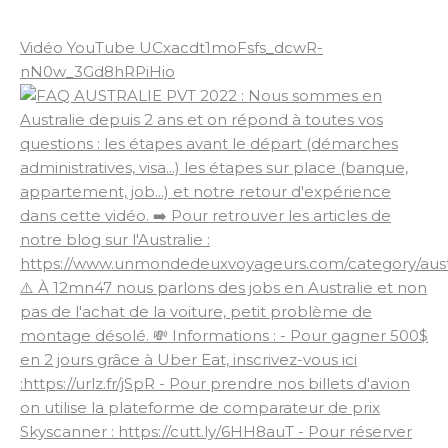
Vidéo YouTube UCxacdt1moFsfs_dcwR-
nN0w_3Gd8hRPiHio