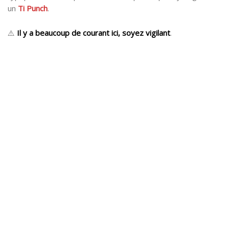
un
Ti Punch
.
⚠️
Il y a beaucoup de courant ici, soyez vigilant
.