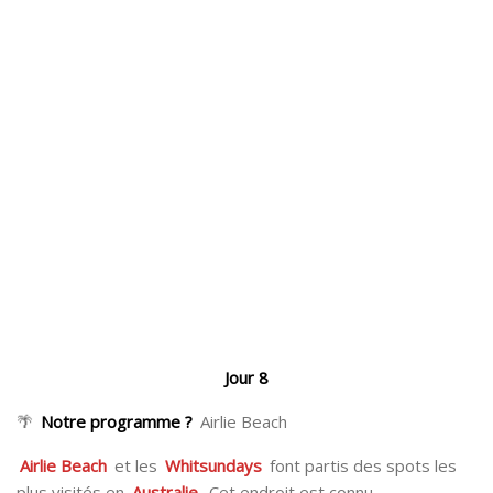
Jour 8
🌴
Notre programme ?
Airlie Beach
Airlie Beach
et les
Whitsundays
font partis des spots les
plus visités en
Australie
. Cet endroit est connu