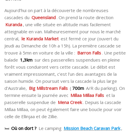
Aujourd’hui on part à la découverte de nombreuses
cascades du
Queensland
. On prend la route direction
Kuranda
, une ville située en altitude mais facilement
atteignable en van. Malheuresement pour nous le marché
central,
le Kuranda Market
est fermé ce jour (ouvert du
Jeudi au Dimanche de 10h a 15h). La première cascade se
trouve à 5mn en voiture de la ville :
Barron Falls
. Une petite
balade
1,3km
sur des passerelles suspendues en pleine
forêt vous conduiront vers cette cascade. Le débit est
vraiment impressionnant, c’est l’un des avantages de la
saison humide. On poursuit vers la cascade la plus large
d’Australie,
Big Millstream Falls
(
700m
A/R du parking). On
termine ensuite la journée avec
Millaa Millaa Falls
et la
passerelle suspendue de
Mena Creek
. Depuis la cascade
Millaa Millaa, on peut également faire une boucle pour voir
celle de Ellinjaa et de Zillie.
🛏
Où on dort ?
Le camping
Mission Beach Caravan Park
,