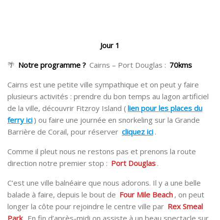
Jour 1
🌴
Notre programme ?
Cairns – Port Douglas :
70kms
Cairns est une petite ville sympathique et on peut y faire
plusieurs activités : prendre du bon temps au lagon artificiel
de la ville, découvrir Fitzroy Island (
lien pour les places du
ferry ici
) ou faire une journée en snorkeling sur la Grande
Barrière de Corail, pour réserver
cliquez ici
.
Comme il pleut nous ne restons pas et prenons la route
direction notre premier stop :
Port Douglas
.
C’est une ville balnéaire que nous adorons. Il y a une belle
balade à faire, depuis le bout de
Four Mile Beach
, on peut
longer la côte pour rejoindre le centre ville par
Rex Smeal
Park
. En fin d’après-midi on assiste à un beau spectacle sur